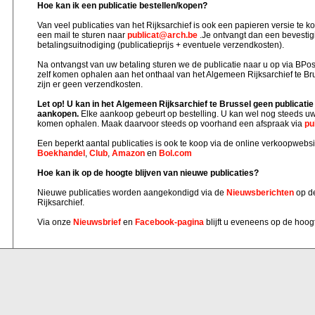
Hoe kan ik een publicatie bestellen/kopen?
Van veel publicaties van het Rijksarchief is ook een papieren versie te k
een mail te sturen naar
publicat@arch.be
.Je ontvangt dan een bevestig
betalingsuitnodiging (publicatieprijs + eventuele verzendkosten).
Na ontvangst van uw betaling sturen we de publicatie naar u op via BPost
zelf komen ophalen aan het onthaal van het Algemeen Rijksarchief te Brus
zijn er geen verzendkosten.
Let op! U kan in het Algemeen Rijksarchief te Brussel geen publicatie
aankopen.
Elke aankoop gebeurt op bestelling. U kan wel nog steeds uw 
komen ophalen. Maak daarvoor steeds op voorhand een afspraak via
pu
Een beperkt aantal publicaties is ook te koop via de online verkoopwebs
Boekhandel
,
Club
,
Amazon
en
Bol.com
Hoe kan ik op de hoogte blijven van nieuwe publicaties?
Nieuwe publicaties worden aangekondigd via de
Nieuwsberichten
op de
Rijksarchief.
Via onze
Nieuwsbrief
en
Facebook-pagina
blijft u eveneens op de hoog