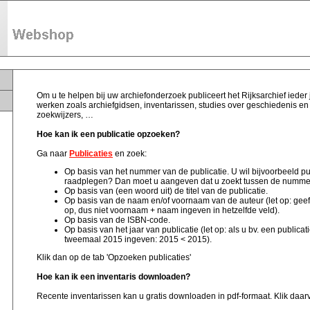
Om u te helpen bij uw archiefonderzoek publiceert het Rijksarchief ieder
werken zoals archiefgidsen, inventarissen, studies over geschiedenis e
zoekwijzers, …
Hoe kan ik een publicatie opzoeken?
Ga naar
Publicaties
en zoek:
Op basis van het nummer van de publicatie. U wil bijvoorbeeld pu
raadplegen? Dan moet u aangeven dat u zoekt tussen de numme
Op basis van (een woord uit) de titel van de publicatie.
Op basis van de naam en/of voornaam van de auteur (let op: geef
op, dus niet voornaam + naam ingeven in hetzelfde veld).
Op basis van de ISBN-code.
Op basis van het jaar van publicatie (let op: als u bv. een publicat
tweemaal 2015 ingeven: 2015 < 2015).
Klik dan op de tab 'Opzoeken publicaties'
Hoe kan ik een inventaris downloaden?
Recente inventarissen kan u gratis downloaden in pdf-formaat. Klik daarv