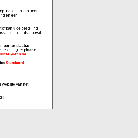
oop. Bestellen kan door
ing en een
 of kan u de bestelling
sel. In dat laatste geval
 meer ter plaatse
bestelling ter plaatse
blicat@arch.be
ites
Standaard
 website van het
te!