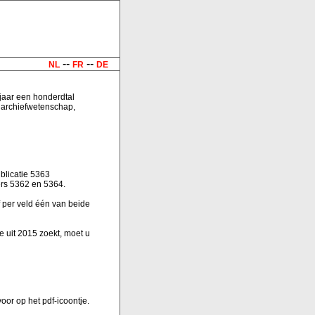
--
--
NL
FR
DE
 jaar een honderdtal
n archiefwetenschap,
blicatie 5363
rs 5362 en 5364.
 per veld één van beide
ie uit 2015 zoekt, moet u
oor op het pdf-icoontje.