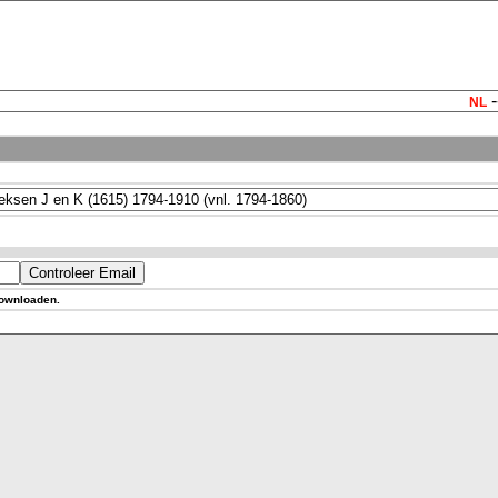
-
NL
downloaden.