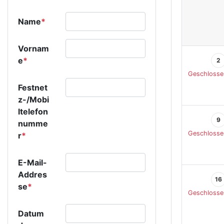
Name
*
Vornam
e
*
2
Geschlosse
Festnet
z-/Mobi
ltelefon
9
numme
Geschlosse
r
*
E-Mail-
Addres
16
se
*
Geschlosse
Datum