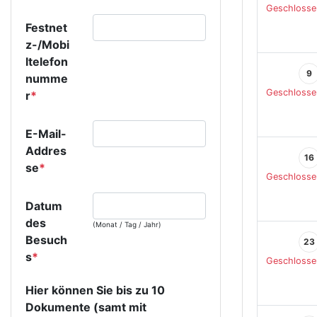
Geschlosse
Festnet
z-/Mobi
ltelefon
9
numme
Geschlosse
r
*
E-Mail-
Addres
16
se
*
Geschlosse
Datum
des
(Monat / Tag / Jahr)
Besuch
23
s
*
Geschlosse
Hier können Sie bis zu 10
Dokumente (samt mit