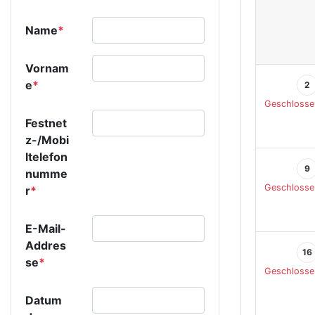
Name
*
Vornam
e
*
2
Geschlosse
Festnet
z-/Mobi
ltelefon
9
numme
Geschlosse
r
*
E-Mail-
Addres
16
se
*
Geschlosse
Datum